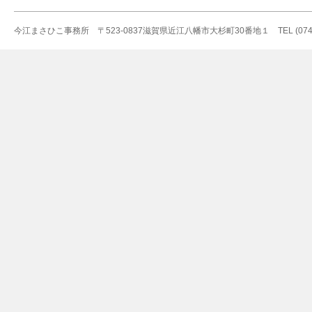
今江まさひこ事務所 〒523-0837滋賀県近江八幡市大杉町30番地１ TEL (0748)36-5