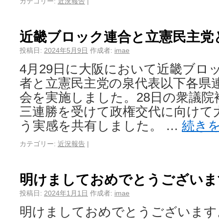
カテゴリー:
近況報告
|
近畿ブロック連合と立憲民主党
投稿日:
2024年5月9日
作成者:
imae
4月29日に大阪において近畿ブロ
者と立憲民主党の泉代表以下各県
会を実施しました。28日の衆議院
三連勝を受けて政権交代に向けて
う実感を共有しました。 …
続き
カテゴリー:
近況報告
|
明けましておめでとうございま
投稿日:
2024年1月1日
作成者:
imae
明けましておめでとうございます