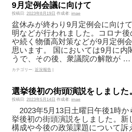
9月定例会議に向けて
投稿日:
2023年8月19日
作成者:
imae
盆休みが終わり9月定例会に向け
明などが行われました。コロナ後
や続く物価高対策などが9月定例
思います。 国においては9月に内
うで、その後、衆議院の解散が 
カテゴリー:
近況報告
|
選挙後初の街頭演説をしました
投稿日:
2023年5月14日
作成者:
imae
2023年5月13日土曜日午後1時
挙後初の街頭演説をしました。新
構成や今後の政策課題について訴