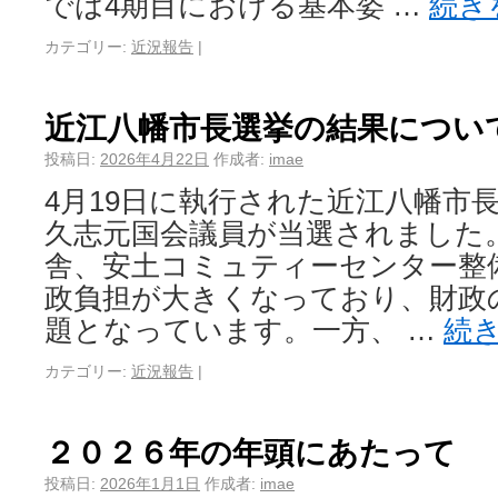
では4期目における基本姿 …
続き
カテゴリー:
近況報告
|
近江八幡市長選挙の結果につい
投稿日:
2026年4月22日
作成者:
imae
4月19日に執行された近江八幡市
久志元国会議員が当選されました
舎、安土コミュティーセンター整
政負担が大きくなっており、財政
題となっています。一方、 …
続
カテゴリー:
近況報告
|
２０２６年の年頭にあたって
投稿日:
2026年1月1日
作成者:
imae