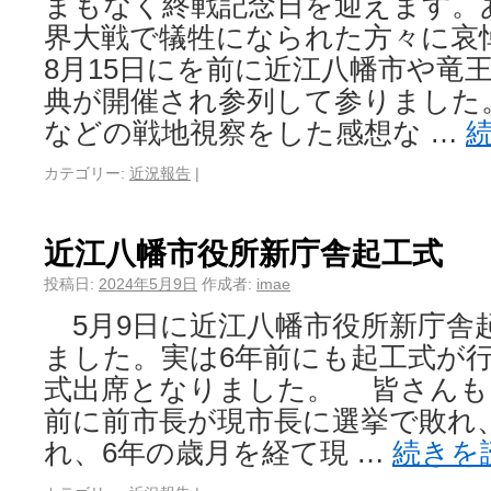
まもなく終戦記念日を迎えます。
界大戦で犠牲になられた方々に哀
8月15日にを前に近江八幡市や竜
典が開催され参列して参りました
などの戦地視察をした感想な …
カテゴリー:
近況報告
|
近江八幡市役所新庁舎起工式
投稿日:
2024年5月9日
作成者:
imae
5月9日に近江八幡市役所新庁舎
ました。実は6年前にも起工式が行
式出席となりました。 皆さんも
前に前市長が現市長に選挙で敗れ
れ、6年の歳月を経て現 …
続きを