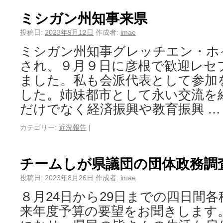
ミシガン州知事来県
投稿日:
2023年9月12日
作成者:
imae
ミシガン州知事グレッチエン・ホ
され、９月９日に彦根で歓迎レセ
ました。私も会派代表として参加
した。姉妹都市として永い交流を
だけでなく経済振興や教育振興 
カテゴリー:
近況報告
|
チームしが県議団の団体政務調
投稿日:
2023年8月26日
作成者:
imae
８月24日から29日までの四日間
来年度予算の要望をお聞きします