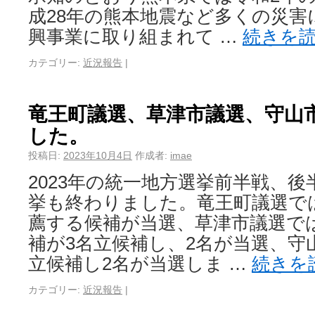
成28年の熊本地震など多くの災害
興事業に取り組まれて …
続きを
カテゴリー:
近況報告
|
竜王町議選、草津市議選、守山
した。
投稿日:
2023年10月4日
作成者:
imae
2023年の統一地方選挙前半戦、
挙も終わりました。竜王町議選で
薦する候補が当選、草津市議選で
補が3名立候補し、2名が当選、守
立候補し2名が当選しま …
続きを
カテゴリー:
近況報告
|