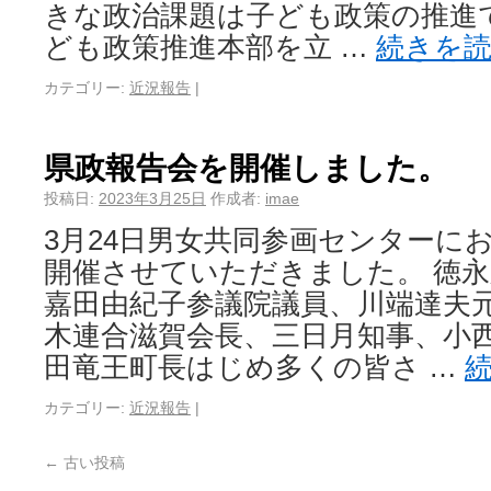
きな政治課題は子ども政策の推進
ども政策推進本部を立 …
続きを
カテゴリー:
近況報告
|
県政報告会を開催しました。
投稿日:
2023年3月25日
作成者:
imae
3月24日男女共同参画センターに
開催させていただきました。 徳
嘉田由紀子参議院議員、川端達夫
木連合滋賀会長、三日月知事、小
田竜王町長はじめ多くの皆さ …
カテゴリー:
近況報告
|
←
古い投稿