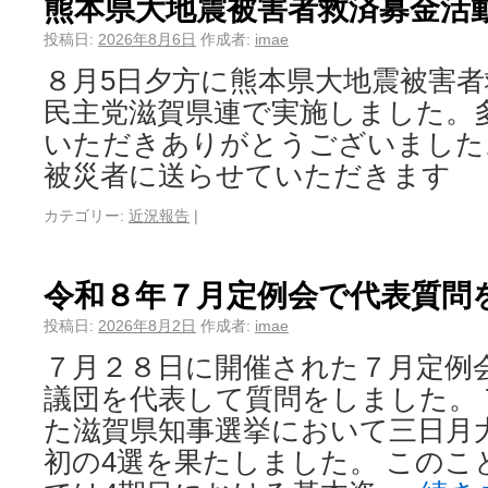
熊本県大地震被害者救済募金活
投稿日:
2026年8月6日
作成者:
imae
８月5日夕方に熊本県大地震被害
民主党滋賀県連で実施しました。
いただきありがとうございました
被災者に送らせていただきます
カテゴリー:
近況報告
|
令和８年７月定例会で代表質問
投稿日:
2026年8月2日
作成者:
imae
７月２８日に開催された７月定例
議団を代表して質問をしました。 
た滋賀県知事選挙において三日月
初の4選を果たしました。 このこ