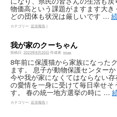
になり、県民の皆さんの生活も戻
物価高という課題がますます大き
どの団体も状況は厳しいです …
カテゴリー:
近況報告
|
我が家のクーちゃん
投稿日:
2023年8月20日
作成者:
imae
8年前に保護猫から家族になった
ます。 息子が動物保護センターか
今や我が家になくてはならない存
の愛情を一身に受けて毎日幸せそ
す。 春の統一地方選挙の時に …
カテゴリー:
近況報告
|