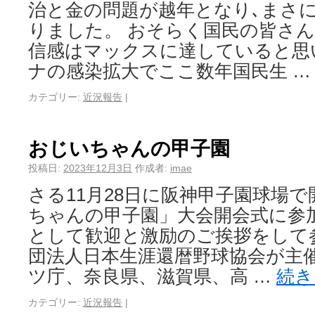
治と金の問題が越年となり､まさ
りました。 おそらく国民の皆さ
信感はマックスに達していると思
ナの感染拡大でここ数年国民生 
カテゴリー:
近況報告
|
おじいちゃんの甲子園
投稿日:
2023年12月3日
作成者:
imae
さる11月28日に阪神甲子園球場
ちゃんの甲子園」大会開会式に参
として歓迎と激励のご挨拶をして
団法人日本生涯還暦野球協会が主
ツ庁、奈良県、滋賀県、高 …
続
カテゴリー:
近況報告
|