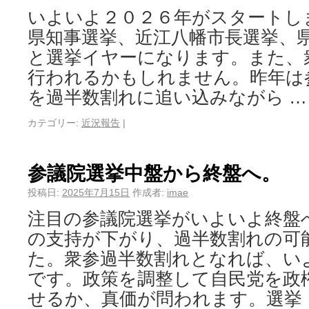
いよいよ２０２６年がスタートし
県知事選挙、近江八幡市長選挙、
と選挙イヤーになります。また、
行われるかもしれません。昨年は
を過半数割れに追い込みながら 
カテゴリー:
近況報告
|
参議院選挙中盤から終盤へ。
投稿日:
2025年7月15日
作成者:
imae
注目の参議院選挙がいよいよ終盤
の支持が下がり、過半数割れの可
た。衆参過半数割れとなれば、い
です。政策を調整して自民党を政
せるか、真価が問われます。選挙