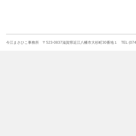
今江まさひこ事務所 〒523-0837滋賀県近江八幡市大杉町30番地１ TEL (0748)36-5