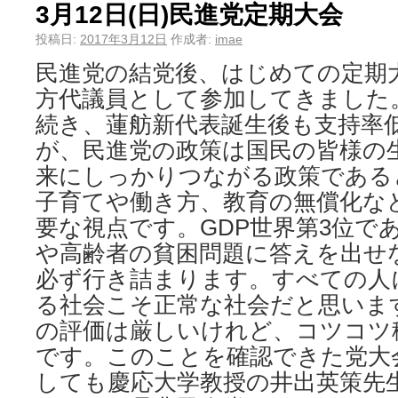
3月12日(日)民進党定期大会
投稿日:
2017年3月12日
作成者:
imae
民進党の結党後、はじめての定期
方代議員として参加してきました
続き、蓮舫新代表誕生後も支持率
が、民進党の政策は国民の皆様の
来にしっかりつながる政策である
子育てや働き方、教育の無償化な
要な視点です。GDP世界第3位で
や高齢者の貧困問題に答えを出せ
必ず行き詰まります。すべての人
る社会こそ正常な社会だと思いま
の評価は厳しいけれど、コツコツ
です。このことを確認できた党大
しても慶応大学教授の井出英策先