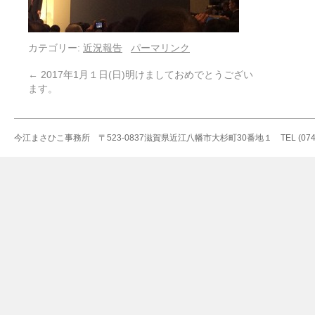
カテゴリー:
近況報告
パーマリンク
←
2017年1月１日(日)明けましておめでとうござい
ます。
今江まさひこ事務所 〒523-0837滋賀県近江八幡市大杉町30番地１ TEL (0748)36-5