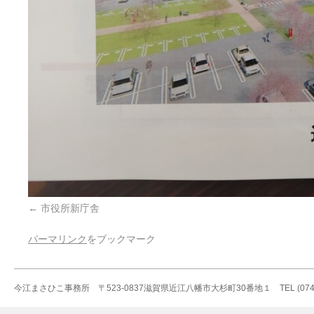
市役所新庁舎
パーマリンク
をブックマーク
今江まさひこ事務所 〒523-0837滋賀県近江八幡市大杉町30番地１ TEL (0748)36-5